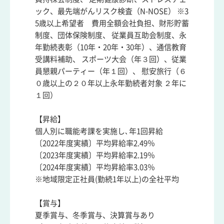
ック、最先端がんリスク検査（N-NOSE） ※3
5歳以上希望者 費用全額会社負担、財形貯蓄
制度、団体保険制度、 従業員互助会制度、永
年勤続表彰（10年・20年・30年）、通信教育
受講料補助、 スポーツ大会（年３回）、従業
員懇親パーティー（年１回）、 慰安旅行（６
０歳以上の２０年以上永年勤続者対象 ２年に
１回）
【昇給】
個人別に職能考課を実施し､年1回昇給
〔2022年度実績〕平均昇給率2.49％
〔2023年度実績〕平均昇給率2.19％
〔2024年度実績〕平均昇給率3.03％
※地域限定正社員(勤続1年以上)の全社平均
【賞与】
夏季賞与、冬季賞与、決算賞与あり