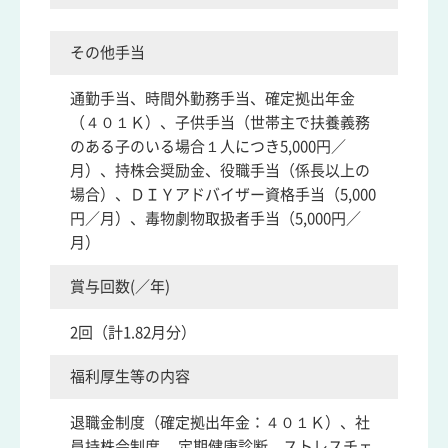
その他手当
通勤手当、時間外勤務手当、確定拠出年金
（４０１Ｋ）、子供手当（世帯主で扶養義務
のある子のいる場合１人につき5,000円／
月）、持株会奨励金、役職手当（係長以上の
場合）、ＤＩＹアドバイザー資格手当（5,000
円／月）、毒物劇物取扱者手当（5,000円／
月）
賞与回数(／年)
2回（計1.82月分）
福利厚生等の内容
退職金制度（確定拠出年金：４０１Ｋ）、社
員持株会制度、 定期健康診断、ストレスチェ