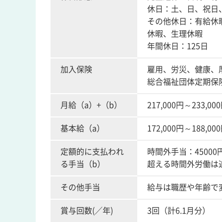
休日：土、日、祝日
その他休日：有給休
休暇、生理休暇
年間休日：125日
加入保険
雇用、労災、健康、
総合福祉団体定期保
月給（a）+（b）
217,000円～233,00
基本給（a）
172,000円～188,00
定額的に支払われ
時間外手当：4500
る手当（b）
超える時間外労働は
その他手当
給与は職歴や年齢で
賞与回数(／年)
3回（計6.1月分）