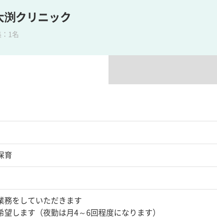
大渕クリニック
集：1名
保育
業務をしていただきます
希望します（夜勤は月4～6回程度になります）