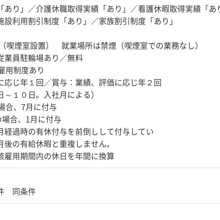
「あり」／介護休職取得実績「あり」／看護休暇取得実績「あ
施設利用割引制度「あり」／家族割引制度「あり」
り（喫煙室設置） 就業場所は禁煙（喫煙室での業務なし）
従業員駐輪場あり／無料
再雇用制度あり
に応じ年１回／賞与：業績、評価に応じ年２回
日～１０日。入社月による）
場合、7月に付与
の場合、1月に付与
月経過時の有休付与を前倒しして付与してい
後の有給休暇と重複しません。
該雇用期間内の休日を年間に換算
件 同条件