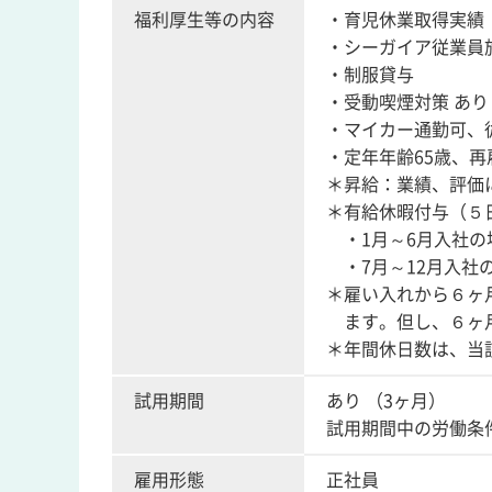
福利厚生等の内容
・育児休業取得実績
・シーガイア従業員
・制服貸与
・受動喫煙対策 あ
・マイカー通勤可、
・定年年齢65歳、
＊昇給：業績、評価
＊有給休暇付与（５
・1月～6月入社の
・7月～12月入社
＊雇い入れから６ヶ
ます。但し、６ヶ月
＊年間休日数は、当
試用期間
あり （3ヶ月）
試用期間中の労働条
雇用形態
正社員