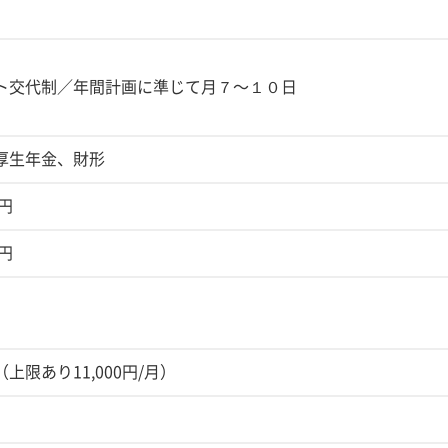
ト交代制／年間計画に準じて月７〜１０日
厚生年金、財形
0円
0円
限あり11,000円/月）