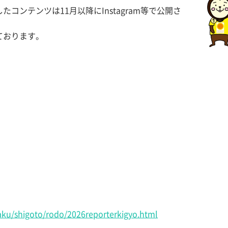
ンテンツは11月以降にInstagram等で公開さ
ております。
saku/shigoto/rodo/2026reporterkigyo.html