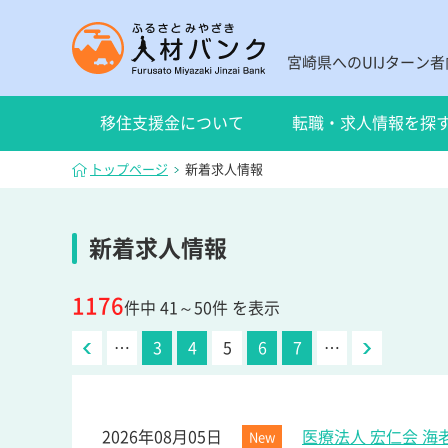
宮崎県へのUIJターン
移住支援金について
転職・求人情報を探
トップページ
新着求人情報
新着求人情報
1176
件中 41～50件 を表示
…
3
4
5
6
7
…
2026年08月05日
医療法人 宏仁会 
New